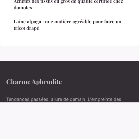
Achetez des tissus en gros de qualité certifiée chez
domotex
Laine alpaga : une matière agréable pour faire un
tricot drapé
Charme Aphrodite
Tendances passées, allure de demain. L'empreinte des
saisons.
Accueil
Mentions légales
Contact
© 2026 Charme Aphrodite. Tous droits réservés.