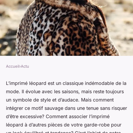
Accueil
›
Actu
ACTU
Comment intégrer une touche
L’imprimé léopard est un classique indémodable de la
mode. Il évolue avec les saisons, mais reste toujours
d'imprimé léopard dans une
un symbole de style et d’audace. Mais comment
tenue sans être excessive?
intégrer ce motif sauvage dans une tenue sans risquer
d’être excessive? Comment associer l’imprimé
Naël
•
8 avril 2024
•
5 min de lecture
léopard à d’autres pièces de votre garde-robe pour