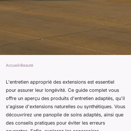
Accueil
›
Beauté
BEAUTÉ
Produits d'entretien et
L'entretien approprié des extensions est essentiel
pour assurer leur longévité. Ce guide complet vous
accessoires pour extensions :
offre un aperçu des produits d'entretien adaptés, qu'il
guide complet
s'agisse d'extensions naturelles ou synthétiques. Vous
découvrirez une panoplie de soins adaptés, ainsi que
Naël
•
19 octobre 2024
•
4 min de lecture
des conseils pratiques pour éviter les erreurs