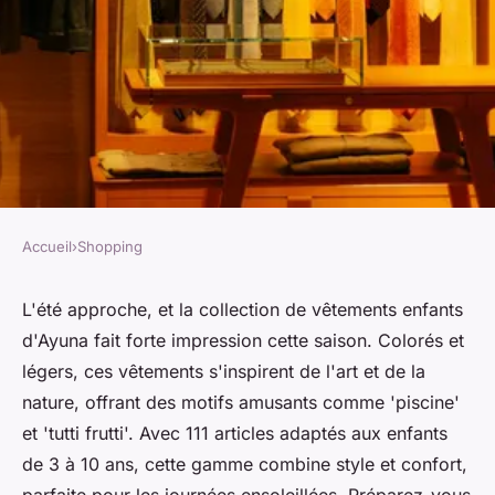
Accueil
›
Shopping
SHOPPING
Découvrez les vêtements
L'été approche, et la collection de vêtements enfants
d'Ayuna fait forte impression cette saison. Colorés et
enfants colorés d'ayuna pour
légers, ces vêtements s'inspirent de l'art et de la
cet été
nature, offrant des motifs amusants comme 'piscine'
et 'tutti frutti'. Avec 111 articles adaptés aux enfants
Naël
•
23 octobre 2024
•
4 min de lecture
de 3 à 10 ans, cette gamme combine style et confort,